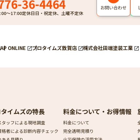
776-36-4464
お問い合わせ
:00～17:00
定休日
日・祝定休、土曜不定休
AP ONLINE
プロタイムズ敦賀店
株式会社田端塗装工業
ロタイムズの特長
料金について・お得情報
スタッフによる現地調査​
料金について
資格者による診断内容チェック​
完全透明見積り​
のある見積り​
火災保険の活用方法​