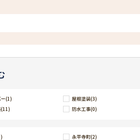
む
バー
(1)
屋根塗装
(3)
装
(11)
防水工事
(0)
1)
永平寺町
(2)