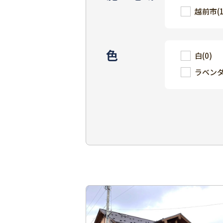
越前市
(
色
白
(0)
ラベン